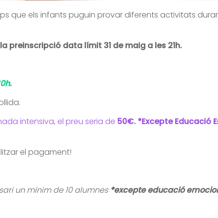
emps que els infants puguin provar diferents activitats dur
r la preinscripció data límit 31 de maig a les 21h.
30h.
llida.
ornada intensiva, el preu seria de
50€. *Excepte Educació E
litzar el pagament!
ssari un mínim de 10 alumnes
*excepte educació emocion