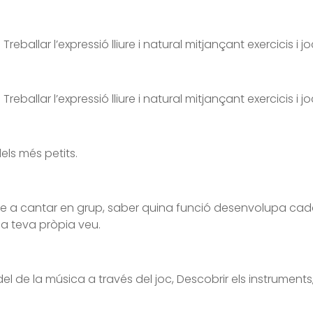
reballar l’expressió lliure i natural mitjançant exercicis i jo
reballar l’expressió lliure i natural mitjançant exercicis i jo
els més petits.
re a cantar en grup, saber quina funció desenvolupa cada
la teva pròpia veu.
el de la música a través del joc, Descobrir els instruments,