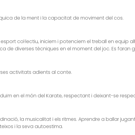
psíquica de la ment i la capacitat de moviment del cos.
port col·lectiu, iniciem i potenciem el treball en equip al
ica de diverses tècniques en el moment del joc. Es faran 
ses activitats adients al conte.
uïm en el món del Karate, respectant i deixant-se respecta
dinació, la musicalitat i els ritmes. Aprendre a ballar juga
teixos i la seva autoestima.