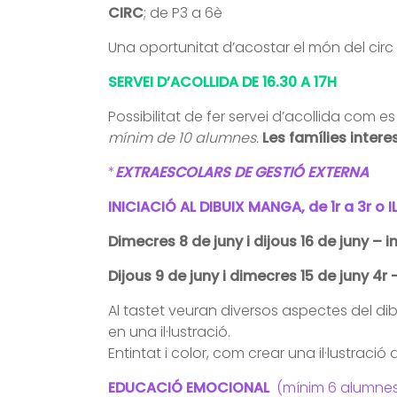
CIRC
; de P3 a 6è
Una oportunitat d’acostar el món del circ 
SERVEI D’ACOLLIDA DE 16.30 A 17H
Possibilitat de fer servei d’acollida com es
mínim de 10 alumnes.
Les famílies inte
*
EXTRAESCOLARS DE GESTIÓ EXTERNA
INICIACIÓ AL DIBUIX MANGA, de 1r a 3r 
Dimecres 8 de juny i dijous 16 de juny – in
Dijous 9 de juny i dimecres 15 de juny 4r 
Al tastet veuran diversos aspectes del dib
en una il·lustració.
Entintat i color, com crear una il·lustració
EDUCACIÓ EMOCIONAL
(mínim 6 alumnes m