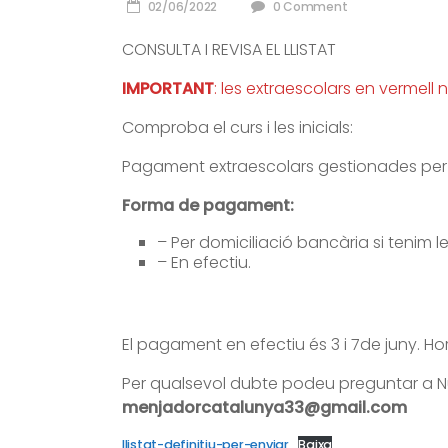
02/06/2022
0 Comment
CONSULTA
I REVISA EL LLISTAT
IMPORTANT
: les extraescolars en vermell
Comproba el curs i les inicials:
Pagament extraescolars gestionades per
Forma de pagament:
– Per domiciliació bancària si tenim l
– En efectiu.
El pagament en efectiu és 3 i 7de juny. Ho
Per qualsevol dubte podeu preguntar a Nú
menjadorcatalunya33@gmail.com
llistat-definitiu-per-enviar
Baixa