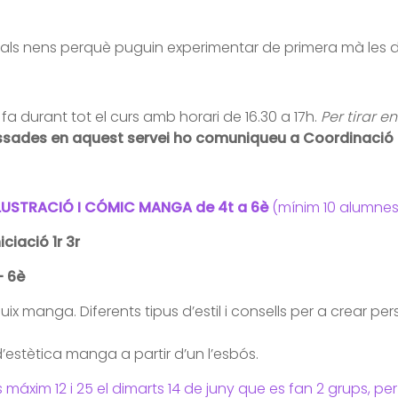
als nens perquè puguin experimentar de primera mà les dife
 fa durant tot el curs amb horari de 16.30 a 17h.
Per tirar 
ressades en aquest servei ho comuniqueu a Coordinació
o ILUSTRACIÓ I CÓMIC MANGA de 4t a 6è
(mínim 10 alumnes 
iciació 1r 3r
– 6è
uix manga. Diferents tipus d’estil i consells per a crear p
 d’estètica manga a partir d’un l’esbós.
áxim 12 i 25 el dimarts 14 de juny que es fan 2 grups, per 