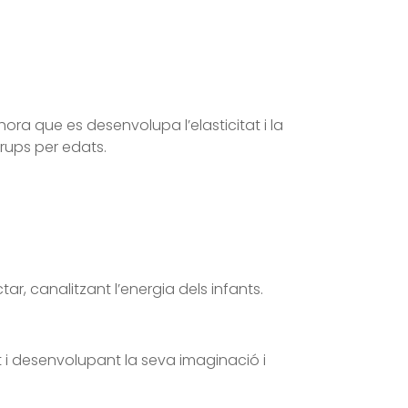
hora que es desenvolupa l’elasticitat i la
grups per edats.
r, canalitzant l’energia dels infants.
nt i desenvolupant la seva imaginació i