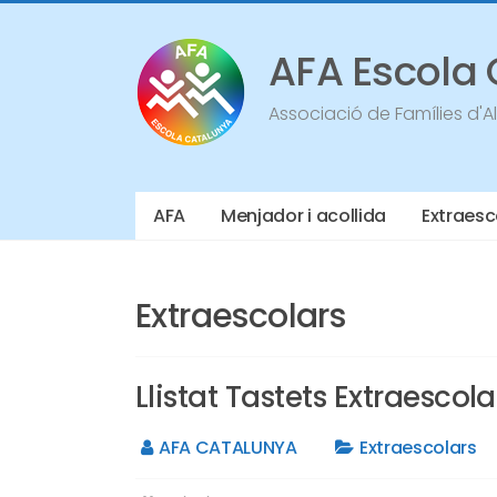
Vés
al
contingut
AFA Escola
Associació de Famílies d'
AFA
Menjador i acollida
Extraesc
Extraescolars
Llistat Tastets Extraescol
AFA CATALUNYA
Extraescolars