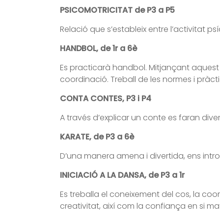
PSICOMOTRICITAT de P3 a P5
Relació que s’estableix entre l’activitat 
HANDBOL, de 1r a 6è
Es practicarà handbol. Mitjançant aquest es
coordinació. Treball de les normes i pràct
CONTA CONTES, P3 i P4
A través d’explicar un conte es faran diver
KARATE, de P3 a 6è
D’una manera amena i divertida, ens introd
INICIACIÓ A LA DANSA, de P3 a 1r
Es treballa el coneixement del cos, la coor
creativitat, així com la confiança en si ma