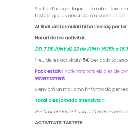
Per tal d’allargar la jornada i al mateix t
tastets que us descriurem a continuació:
Al final del formulari hi ha l’enllaç per fe
Horari de les activitat
:
DEL 7 DE JUNY AL 22 de JUNY: 15.15h a 16.
Preu de les activitats:
5€
per activitat esco
Pack estalvi
: Activitats tots els dies de j
externament
S’enviarà un mail amb l’informació per rea
Total dies jornada intensiva:
12
Per tirar endavant una activitat és nece
ACTIVITATS TASTETS