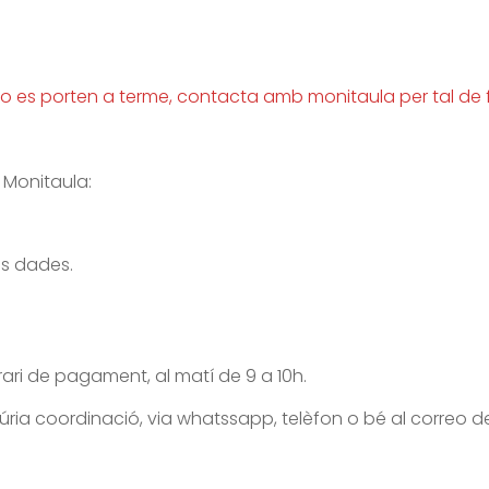
 no es porten a terme, contacta amb monitaula per tal de f
 Monitaula:
es dades.
rari de pagament, al matí de 9 a 10h.
ria coordinació, via whatssapp, telèfon o bé al correo d