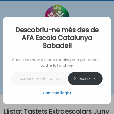
Vés
al
contingut
Descobriu-ne més des de
AFA Escola Catalunya
AFA Escola Catalunya
Sabadell
Sabadell
Associació de Famílies d'Alumnes de l'Escola
Subscribe now to keep reading and get access
Catalunya de Sabadell
to the full archive.
Escriviu el vostre correu electrònic…
WhatsA
Instag
Spoti
Mai
Subscriu-me
Menu
Continua llegint
Llistat Tastets Extraescolars Juny