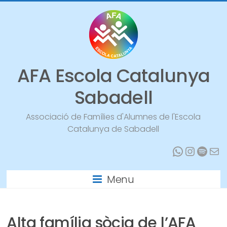
Vés
al
contingut
AFA Escola Catalunya
Sabadell
Associació de Famílies d'Alumnes de l'Escola
Catalunya de Sabadell
WhatsA
Instag
Spoti
Mai
Menu
Alta família sòcia de l’AFA