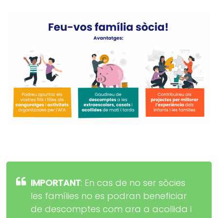
IMPORTANT
: En cas de no ser sòcies
les famílies no es podran beneficiar
de descomptes com ara a acollida i