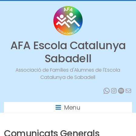
Vés
al
contingut
AFA Escola Catalunya
Sabadell
Associació de Famílies d'Alumnes de l'Escola
Catalunya de Sabadell
WhatsA
Instag
Spoti
Mai
Menu
Comunicats Generals