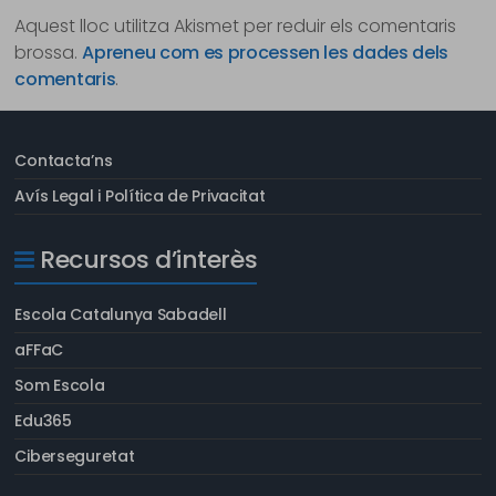
Aquest lloc utilitza Akismet per reduir els comentaris
brossa.
Apreneu com es processen les dades dels
comentaris
.
Contacta’ns
Avís Legal i Política de Privacitat
Recursos d’interès
Escola Catalunya Sabadell
aFFaC
Som Escola
Edu365
Ciberseguretat