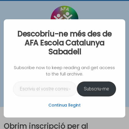
Vés
al
contingut
Descobriu-ne més des de
AFA Escola Catalunya
AFA Escola Catalunya
Sabadell
Sabadell
Associació de Famílies d'Alumnes de l'Escola
Subscribe now to keep reading and get access
Catalunya de Sabadell
to the full archive.
Escriviu el vostre correu electrònic…
WhatsA
Instag
Spoti
Mai
Subscriu-me
Menu
Continua llegint
Obrim inscripció per al