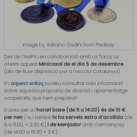
Image by Adriano Gadini from Pixabay
Des de l’AMPA i en col·laboració amb La Taca, us
oferim aquest
Minicasal de el dia 5 de desembre
(dia de lliure disposició per a l’escola Catalunya).
En
aquest enllaç
podeu consultar més informació
sobre aquesta proposta de diversió i aprenentatge
cooperatiu que hem preparat!
El preu per a l’
horari base (de 9 a 14:00) és de 10 €
per nen
/ a, i també
hi ha serveis extra d’acollida
(de
8 a 9:00, + 2.30 €)
i de Menjador
amb carmanyola
(de 14:00 a 15:30 + 3 €).