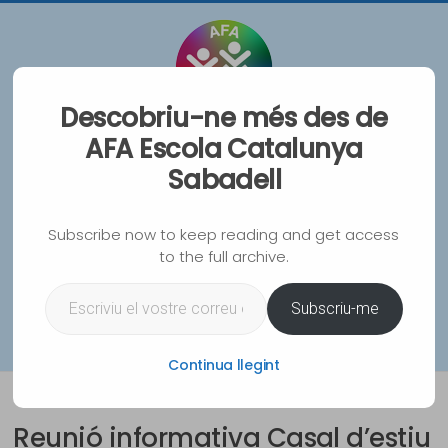
Vés
al
contingut
Descobriu-ne més des de
AFA Escola Catalunya
AFA Escola Catalunya
Sabadell
Sabadell
Associació de Famílies d'Alumnes de l'Escola
Subscribe now to keep reading and get access
Catalunya de Sabadell
to the full archive.
Escriviu el vostre correu electrònic…
WhatsA
Instag
Spoti
Mai
Subscriu-me
Menu
Continua llegint
Reunió informativa Casal d’estiu