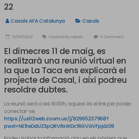
22
Casals AFA Catalunya
Casals
10/05/2022
Casal estiu
,
casals
0 Comment
El dimecres 11 de maig, es
realitzarà una reunió virtual en
la que La Taca ens explicarà el
projecte de Casal, i així podreu
resoldre dubtes.
La reunió serà a les 19:00h, aquest és el link per poder
conectar-se:
https://us02web.zoom.us/j/82965237968?
pwd=NE1teDdUZ3pQRVRxWDc1RGVGVFpjdz09
Podeu trobar la informació clau en els pòsters que