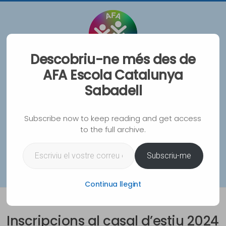
Vés
al
contingut
Descobriu-ne més des de
AFA Escola Catalunya
AFA Escola Catalunya
Sabadell
Sabadell
Associació de Famílies d'Alumnes de l'Escola
Subscribe now to keep reading and get access
Catalunya de Sabadell
to the full archive.
Escriviu el vostre correu electrònic…
WhatsA
Instag
Spoti
Mai
Subscriu-me
Menu
Continua llegint
Inscripcions al casal d’estiu 2024