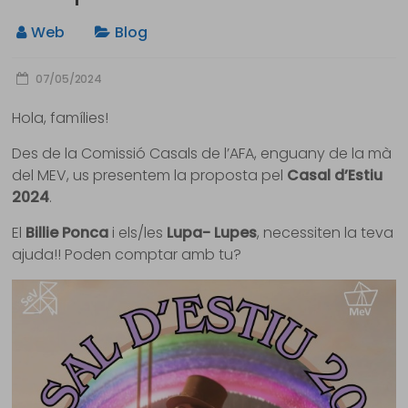
Web
Blog
07/05/2024
Hola, famílies!
Des de la Comissió Casals de l’AFA, enguany de la mà
del MEV, us presentem la proposta pel
Casal d’Estiu
2024
.
El
Billie Ponca
i els/les
Lupa- Lupes
, necessiten la teva
ajuda!! Poden comptar amb tu?