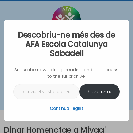
Vés
al
contingut
Descobriu-ne més des de
AFA Escola Catalunya
AFA Escola Catalunya
Sabadell
Sabadell
Associació de Famílies d'Alumnes de l'Escola
Subscribe now to keep reading and get access
Catalunya de Sabadell
to the full archive.
Escriviu el vostre correu electrònic…
WhatsA
Instag
Spoti
Mai
Subscriu-me
Menu
Continua llegint
Dinar Homenatge a Miyagi