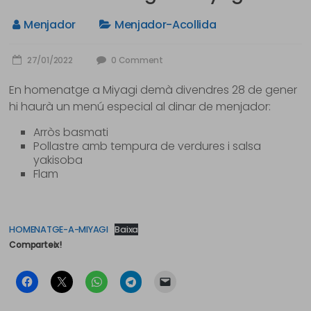
Menjador
Menjador-Acollida
27/01/2022
0 Comment
En homenatge a Miyagi demà divendres 28 de gener
hi haurà un menú especial al dinar de menjador:
Arròs basmati
Pollastre amb tempura de verdures i salsa
yakisoba
Flam
HOMENATGE-A-MIYAGI
Baixa
Comparteix!