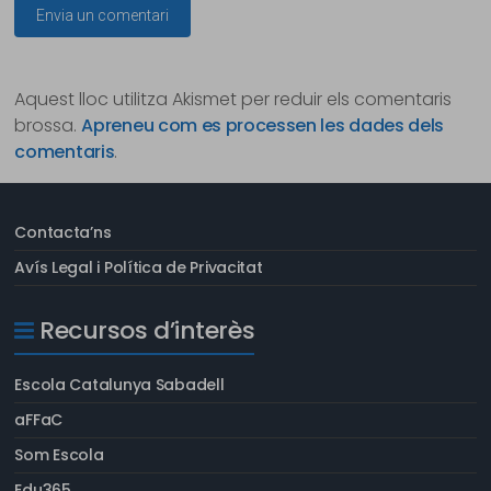
Aquest lloc utilitza Akismet per reduir els comentaris
brossa.
Apreneu com es processen les dades dels
comentaris
.
Contacta’ns
Avís Legal i Política de Privacitat
Recursos d’interès
Escola Catalunya Sabadell
aFFaC
Som Escola
Edu365