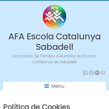
Vés
al
contingut
AFA Escola Catalunya
Sabadell
Associació de Famílies d'Alumnes de l'Escola
Catalunya de Sabadell
WhatsA
Instag
Spoti
Mai
Menu
Política de Cookies