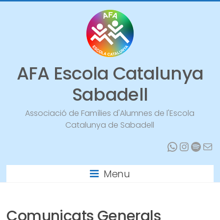
Vés
al
contingut
AFA Escola Catalunya
Sabadell
Associació de Famílies d'Alumnes de l'Escola
Catalunya de Sabadell
WhatsA
Instag
Spoti
Mai
Menu
Comunicats Generals