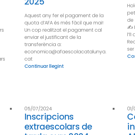
2025
Hol
pet
Aquest any fer el pagament de la
de 
quota d’AFA és més fàcil que mai!
✍️ 
rs
Un cop realitzat el pagament cal
l’1
enviar el justificant de la
Rec
transferència a:
ser
economica@afaescolacatalunya.
Con
ars
cat
Continuar llegint
05/07/2024
01/
Inscripcions
C
extraescolars de
i