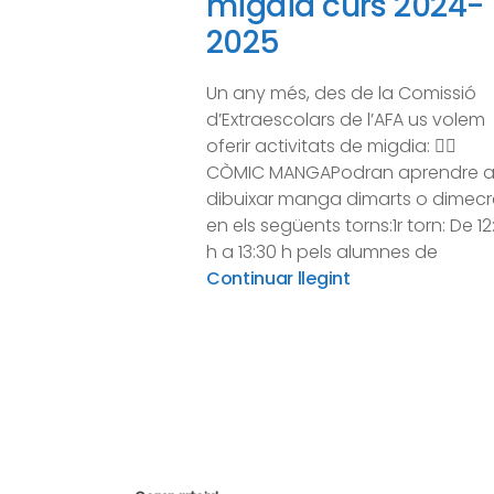
migdia curs 2024-
2025
Un any més, des de la Comissió
d’Extraescolars de l’AFA us volem
oferir activitats de migdia: ✍🏼
CÒMIC MANGAPodran aprendre 
dibuixar manga dimarts o dimecr
en els següents torns:1r torn: De 12
h a 13:30 h pels alumnes de
Continuar llegint