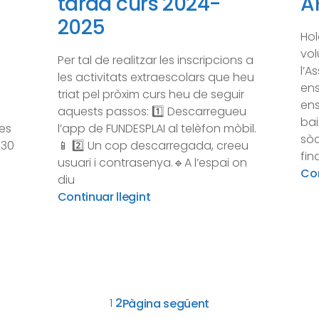
tarda curs 2024-
A
2025
Hol
vo
Per tal de realitzar les inscripcions a
l’A
les activitats extraescolars que heu
ens
triat pel pròxim curs heu de seguir
ens
a
aquests passos: 1️⃣ Descarregueu
bai
es
l’app de FUNDESPLAI al telèfon mòbil.
sòc
:30
📱 2️⃣ Un cop descarregada, creeu
fin
usuari i contrasenya.🔹A l’espai on
Con
diu
Continuar llegint
1
2
Pàgina següent