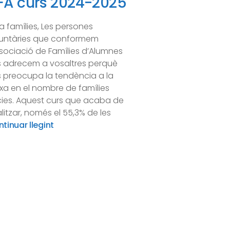
FA curs 2024-2025
a famílies, Les persones
luntàries que conformem
ssociació de Famílies d’Alumnes
 adrecem a vosaltres perquè
 preocupa la tendència a la
xa en el nombre de famílies
ies. Aquest curs que acaba de
alitzar, només el 55,3% de les
tinuar llegint