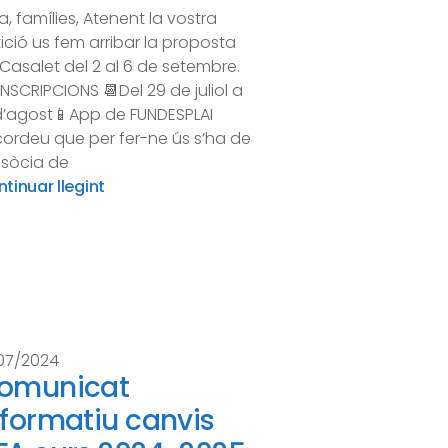
a, famílies, Atenent la vostra
ició us fem arribar la proposta
Casalet del 2 al 6 de setembre.
INSCRIPCIONS 📆Del 29 de juliol a
1 d’agost📱App de FUNDESPLAI
ordeu que per fer-ne ús s’ha de
 sòcia de
tinuar llegint
07/2024
omunicat
nformatiu canvis